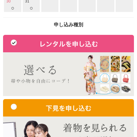
30
31
○
○
申し込み種別