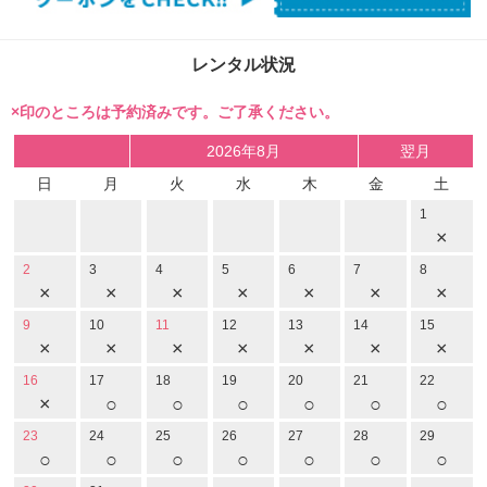
レンタル状況
×印のところは予約済みです。ご了承ください。
2026年8月
翌月
日
月
火
水
木
金
土
1
×
2
3
4
5
6
7
8
×
×
×
×
×
×
×
9
10
11
12
13
14
15
×
×
×
×
×
×
×
16
17
18
19
20
21
22
×
○
○
○
○
○
○
23
24
25
26
27
28
29
○
○
○
○
○
○
○