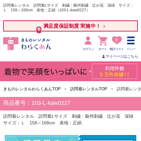
訪問着レンタル 訪問着Lサイズ 刺繍：蘇州刺繍 辻が花 深緑 サイズ：
Ｌ 158～168cm 表地：正絹（103-L-kaw0227）
満足度保証制度 実施中！
0
ログイン
カート
検討リスト
メニュー
マイページはこちら
きものレンタルわらくあんTOP
訪問着レンタルTOP
訪問着レンタ
商品番号：103-L-kaw0227
訪問着レンタル 訪問着Lサイズ 刺繍：蘇州刺繍 辻が花 深緑
サイズ：Ｌ 158～168cm 表地：正絹