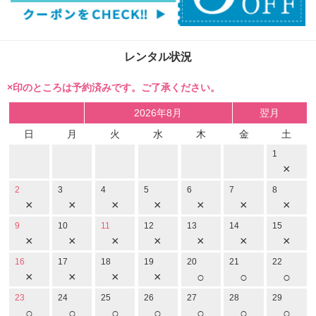
レンタル状況
×印のところは予約済みです。ご了承ください。
2026年8月
翌月
日
月
火
水
木
金
土
1
×
2
3
4
5
6
7
8
×
×
×
×
×
×
×
9
10
11
12
13
14
15
×
×
×
×
×
×
×
16
17
18
19
20
21
22
×
×
×
×
○
○
○
23
24
25
26
27
28
29
○
○
○
○
○
○
○