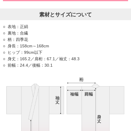
素材とサイズについて
表地：正絹
裏地：合繊
柄：四季花
身長：158cm～168cm
ヒップ：99cm以下
身丈：165.2／肩桁：67.1／袖丈：48.3
前幅：24.4／後幅：30.1