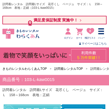
訪問着レンタル 訪問着Lサイズ 花尽くし ベージュ サイズ：Ｌ 158～
168cm 表地：正絹（103-L-kaw0015）
満足度保証制度 実施中！
0
ログイン
カート
検討リスト
メニュー
マイページはこちら
きものレンタルわらくあんTOP
訪問着レンタルTOP
訪問着レンタ
商品番号：103-L-kaw0015
訪問着レンタル 訪問着Lサイズ 花尽くし ベージュ サイズ：
Ｌ 158～168cm 表地：正絹