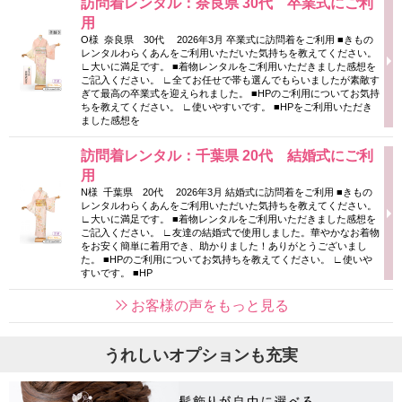
訪問着レンタル：奈良県 30代 卒業式にご利
用
O様 奈良県 30代 2026年3月 卒業式に訪問着をご利用 ■きもの
レンタルわらくあんをご利用いただいた気持ちを教えてください。
∟大いに満足です。 ■着物レンタルをご利用いただきました感想を
ご記入ください。 ∟全てお任せで帯も選んでもらいましたが素敵す
ぎて最高の卒業式を迎えられました。 ■HPのご利用についてお気持
ちを教えてください。 ∟使いやすいです。 ■HPをご利用いただき
ました感想を
訪問着レンタル：千葉県 20代 結婚式にご利
用
N様 千葉県 20代 2026年3月 結婚式に訪問着をご利用 ■きもの
レンタルわらくあんをご利用いただいた気持ちを教えてください。
∟大いに満足です。 ■着物レンタルをご利用いただきました感想を
ご記入ください。 ∟友達の結婚式で使用しました。華やかなお着物
をお安く簡単に着用でき、助かりました！ありがとうございまし
た。 ■HPのご利用についてお気持ちを教えてください。 ∟使いや
すいです。 ■HP
お客様の声をもっと見る
うれしいオプションも充実