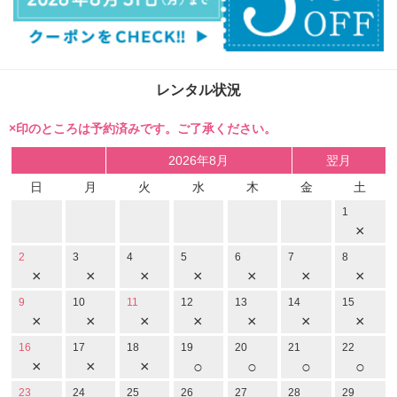
レンタル状況
×印のところは予約済みです。ご了承ください。
2026年8月
翌月
日
月
火
水
木
金
土
1
×
2
3
4
5
6
7
8
×
×
×
×
×
×
×
9
10
11
12
13
14
15
×
×
×
×
×
×
×
16
17
18
19
20
21
22
×
×
×
○
○
○
○
23
24
25
26
27
28
29