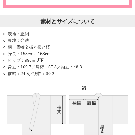
素材とサイズについて
表地：正絹
裏地：合繊
柄：雪輪文様と松と桜
身長：158cm～168cm
ヒップ：99cm以下
身丈：169.7／肩桁：67.8／袖丈：48.3
前幅：24.5／後幅：30.2