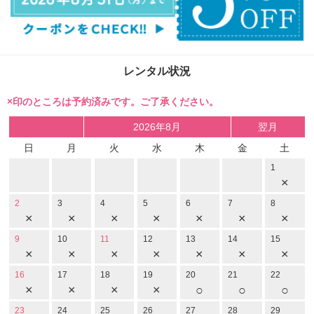
レンタル状況
×印のところは予約済みです。ご了承ください。
2026年8月
翌月
日
月
火
水
木
金
土
1
×
2
3
4
5
6
7
8
×
×
×
×
×
×
×
9
10
11
12
13
14
15
×
×
×
×
×
×
×
16
17
18
19
20
21
22
×
×
×
×
○
○
○
23
24
25
26
27
28
29