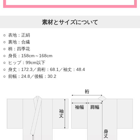
素材とサイズについて
表地：正絹
裏地：合繊
柄：四季花
身長：158cm～168cm
ヒップ：99cm以下
身丈：172.3／肩桁：68.1／袖丈：48.4
前幅：24.8／後幅：30.2