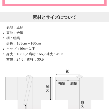
素材とサイズについて
表地：正絹
裏地：合繊
柄：縦縞
身長：153cm～160cm
ヒップ：99cm以下
身丈：168.5／肩桁：66／袖丈：49.3
前幅：24.8／後幅：30.5