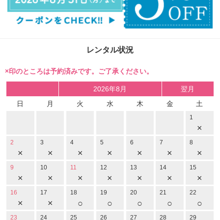
レンタル状況
×印のところは予約済みです。ご了承ください。
2026年8月
翌月
日
月
火
水
木
金
土
1
×
2
3
4
5
6
7
8
×
×
×
×
×
×
×
9
10
11
12
13
14
15
×
×
×
×
×
×
×
16
17
18
19
20
21
22
×
×
○
○
○
○
○
23
24
25
26
27
28
29