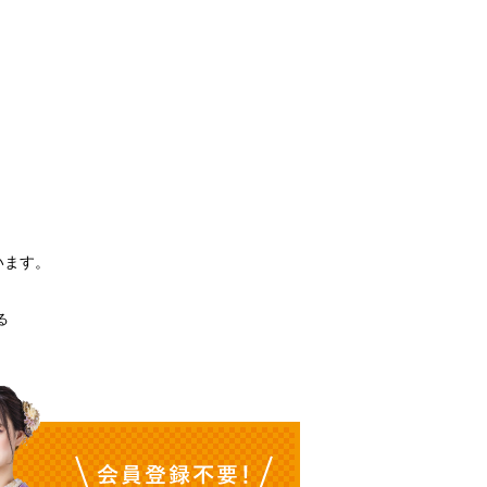
。
います。
る