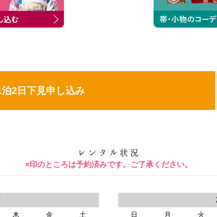
1泊2日下見申し込み
×印のところは予約済みです。ご了承ください。
月
木
金
土
日
月
火