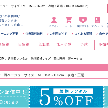
 サイズ：Ｍ 153～160cm 表地：正絹（103-M-kaw0002）
だけの着物選び
0
問着レンタル
っと楽しく自由に
ログイン
カート
検討リスト
マイページ
リーニング不要
往復送料無料
ご利用ガイド
よくある質問
自分で
黒留袖
色留袖
色無地
江戸小紋
小紋
小振
OP
訪問着レンタル 訪問着Mサイズ 花の円舞 薄ベージュ
薄ベージュ サイズ：Ｍ 153～160cm 表地：正絹