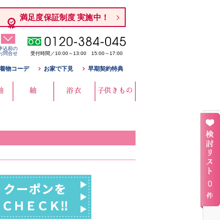
満足度保証制度 実施中！
申込前の
お問合せ
受付時間／10:00～13:00 15:00～17:00
着物コーデ
お家で下見
早期契約特典
袖
紬
浴衣
子供きもの
0