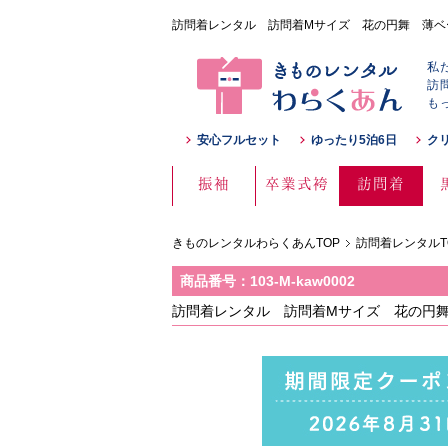
訪問着レンタル 訪問着Mサイズ 花の円舞 薄ベージュ
私
訪
も
安心フルセット
ゆったり5泊6日
ク
振袖
卒業式袴
訪問着
きものレンタルわらくあんTOP
訪問着レンタルT
商品番号：103-M-kaw0002
訪問着レンタル 訪問着Mサイズ 花の円舞 