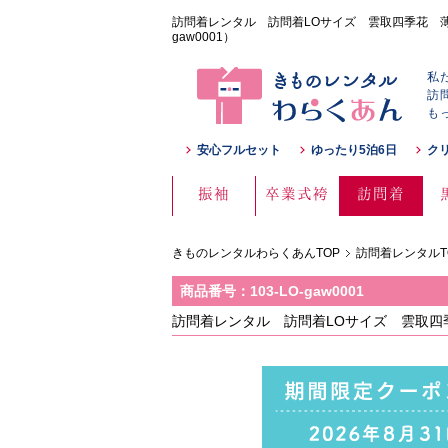
訪問着レンタル 訪問着LOサイズ 雲取四季花 薄ピ
gaw0001）
私
訪
も
安心フルセット
ゆったり5泊6日
ク
振袖
卒業式袴
訪問着
きものレンタルわらくあんTOP
訪問着レンタルT
商品番号：103-LO-gaw0001
訪問着レンタル 訪問着LOサイズ 雲取四季