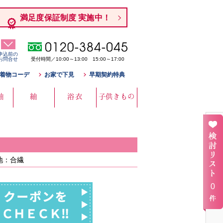
満足度保証制度 実施中！
申込前の
お問合せ
受付時間／10:00～13:00 15:00～17:00
着物コーデ
お家で下見
早期契約特典
袖
紬
浴衣
子供きもの
地：合繊
0