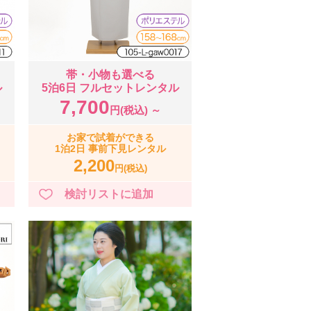
帯・小物も選べる
ル
5泊6日 フルセットレンタル
7,700
円(税込) ～
お家で試着ができる
1泊2日 事前下見レンタル
2,200
円(税込)