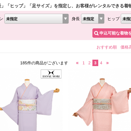
長」「ヒップ」「足サイズ」を指定し、お客様がレンタルできる着
ン
身長
ヒップ
申込可能な着物
おすすめ順
価格
«
»
185件の商品がございます
1
2
3
4