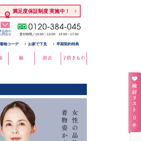
満足度保証制度 実施中！
申込前の
お問合せ
受付時間／10:00～13:00 15:00～17:00
着物コーデ
お家で下見
早期契約特典
袖
紬
浴衣
子供きもの
0