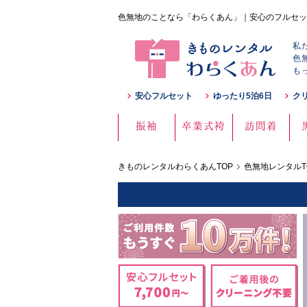
色無地のことなら「わらくあん」｜安心のフルセッ
私
色
も
安心フルセット
ゆったり5泊6日
ク
振袖
卒業式袴
訪問着
きものレンタルわらくあんTOP
色無地レンタルT