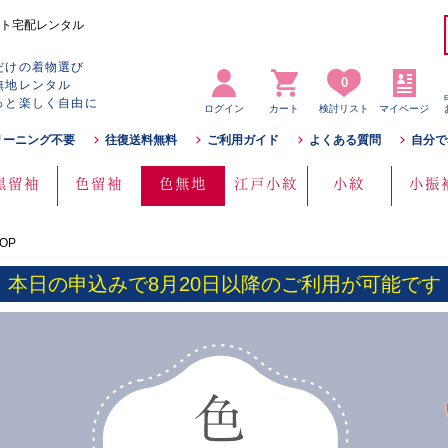
ト宅配レンタル
だけの着物選び
0
無地レンタル
っと楽しく自由に
ログイン
カート
検討リスト
マイページ
リーニング不要
往復送料無料
ご利用ガイド
よくある質問
自分で
黒留袖
色留袖
色無地
江戸小紋
小紋
小振
OP
本日の申込みで8月20日以降のご利用が可能です