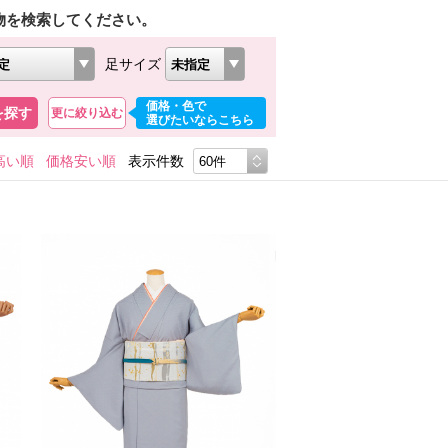
物を検索してください。
足サイズ
価格・色で
を探す
更に絞り込む
選びたいならこちら
高い順
価格安い順
表示件数