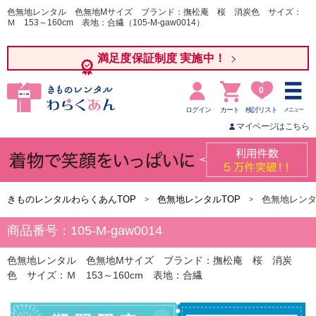
色無地レンタル 色無地Mサイズ ブランド：撫松庵 桜 消炭色 サイズ：
Ｍ 153～160cm 表地：合繊（105-M-gaw0014）
満足度保証制度 実施中！
0
ログイン
カート
検討リスト
メニュー
マイページはこちら
きものレンタルわらくあんTOP
色無地レンタルTOP
色無地レン
商品番号：105-M-gaw0014
色無地レンタル 色無地Mサイズ ブランド：撫松庵 桜 消炭
色 サイズ：Ｍ 153～160cm 表地：合繊