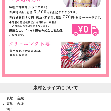
素材とサイズについて
表地：合繊
裏地：合繊
柄：ー