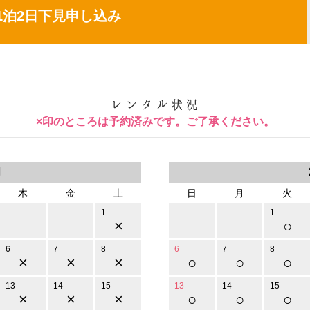
1泊2日下見申し込み
×印のところは予約済みです。ご了承ください。
月
木
金
土
日
月
火
1
1
×
○
6
7
8
6
7
8
×
×
×
○
○
○
13
14
15
13
14
15
×
×
×
○
○
○