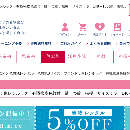
ルック 有職松皮色紋付 縫一つ紋：桔梗 サイズ：Ｓ 148～155cm 表地：
だけの着物選び
0
無地レンタル
っと楽しく自由に
ログイン
カート
検討リスト
マイページ
リーニング不要
往復送料無料
ご利用ガイド
よくある質問
自分で
黒留袖
色留袖
色無地
江戸小紋
小紋
小振
OP
色無地レンタル 色無地Sサイズ ブランド：東レシルック 有職松皮色紋
：東レシルック 有職松皮色紋付 縫一つ紋：桔梗 サイズ：Ｓ 148～