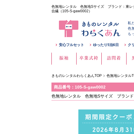
色無地レンタル 色無地Sサイズ ブランド：東レシ
合繊（105-S-gaw0002）
私
色
も
安心フルセット
ゆったり5泊6日
ク
振袖
卒業式袴
訪問着
きものレンタルわらくあんTOP
色無地レンタルT
商品番号：105-S-gaw0002
色無地レンタル 色無地Sサイズ ブランド