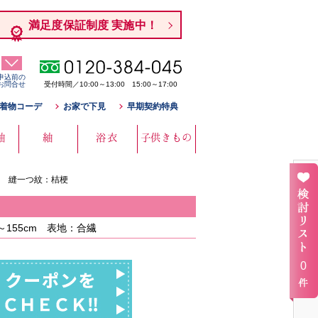
満足度保証制度 実施中！
申込前の
お問合せ
受付時間／10:00～13:00 15:00～17:00
着物コーデ
お家で下見
早期契約特典
袖
紬
浴衣
子供きもの
付 縫一つ紋：桔梗
155cm 表地：合繊
0