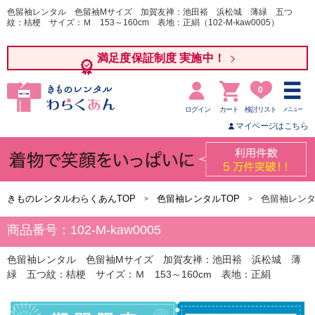
色留袖レンタル 色留袖Mサイズ 加賀友禅：池田裕 浜松城 薄緑 五つ
紋：桔梗 サイズ：Ｍ 153～160cm 表地：正絹（102-M-kaw0005）
満足度保証制度 実施中！
0
ログイン
カート
検討リスト
メニュー
マイページはこちら
きものレンタルわらくあんTOP
色留袖レンタルTOP
色留袖レン
商品番号：102-M-kaw0005
色留袖レンタル 色留袖Mサイズ 加賀友禅：池田裕 浜松城 薄
緑 五つ紋：桔梗 サイズ：Ｍ 153～160cm 表地：正絹