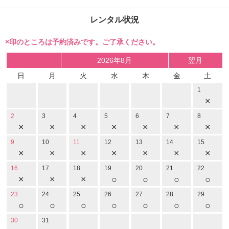
レンタル状況
×印のところは予約済みです。ご了承ください。
2026年8月
翌月
日
月
火
水
木
金
土
1
×
2
3
4
5
6
7
8
×
×
×
×
×
×
×
9
10
11
12
13
14
15
×
×
×
×
×
×
×
16
17
18
19
20
21
22
×
×
×
○
○
○
○
23
24
25
26
27
28
29
○
○
○
○
○
○
○
30
31