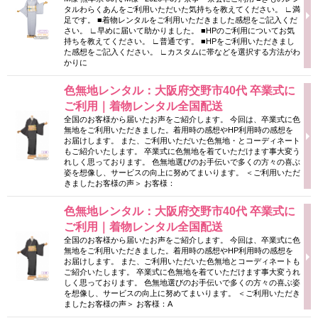
タルわらくあんをご利用いただいた気持ちを教えてください。 ∟満
足です。 ■着物レンタルをご利用いただきました感想をご記入くだ
さい。 ∟早めに届いて助かりました。 ■HPのご利用についてお気
持ちを教えてください。 ∟普通です。 ■HPをご利用いただきまし
た感想をご記入ください。 ∟カスタムに帯などを選択する方法がわ
かりに
色無地レンタル：大阪府交野市40代 卒業式に
ご利用｜着物レンタル全国配送
全国のお客様から届いたお声をご紹介します。 今回は、卒業式に色
無地をご利用いただきました。着用時の感想やHP利用時の感想を
お届けします。 また、ご利用いただいた色無地・とコーディネート
もご紹介いたします。 卒業式に色無地を着ていただけます事大変う
れしく思っております。 色無地選びのお手伝いで多くの方々の喜ぶ
姿を想像し、サービスの向上に努めてまいります。 ＜ご利用いただ
きましたお客様の声＞ お客様：
色無地レンタル：大阪府交野市40代 卒業式に
ご利用｜着物レンタル全国配送
全国のお客様から届いたお声をご紹介します。 今回は、卒業式に色
無地をご利用いただきました。着用時の感想やHP利用時の感想を
お届けします。 また、ご利用いただいた色無地とコーディネートも
ご紹介いたします。 卒業式に色無地を着ていただけます事大変うれ
しく思っております。 色無地選びのお手伝いで多くの方々の喜ぶ姿
を想像し、サービスの向上に努めてまいります。 ＜ご利用いただき
ましたお客様の声＞ お客様：A