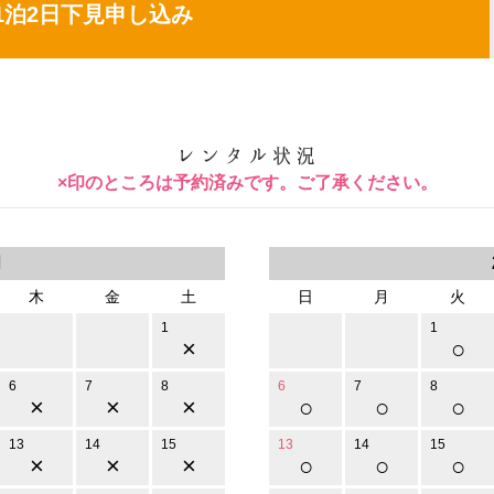
1泊2日下見申し込み
×印のところは予約済みです。ご了承ください。
月
木
金
土
日
月
火
1
1
×
○
6
7
8
6
7
8
×
×
×
○
○
○
13
14
15
13
14
15
×
×
×
○
○
○