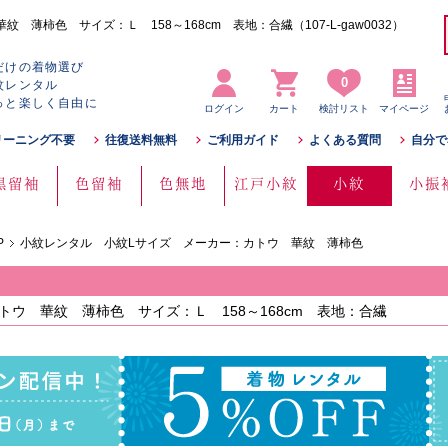
薄柿色 サイズ：Ｌ 158～168cm 表地：合繊（107-L-gaw0032）
だけの着物選び
0
紋レンタル
っと楽しく自由に
ログイン
カート
検討リスト
マイページ
リーニング不要
往復送料無料
ご利用ガイド
よくある質問
自分で
黒留袖
色留袖
色無地
江戸小紋
小紋
小振
P
小紋レンタル 小紋Lサイズ メーカー：カトウ 華紋 薄柿色
ウ 華紋 薄柿色 サイズ：Ｌ 158～168cm 表地：合繊