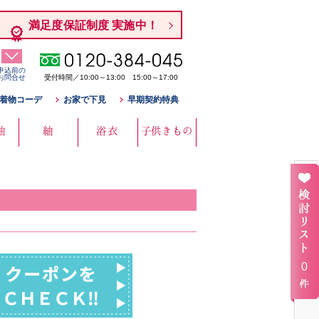
満足度保証制度 実施中！
申込前の
お問合せ
受付時間／10:00～13:00 15:00～17:00
着物コーデ
お家で下見
早期契約特典
袖
紬
浴衣
子供きもの
0