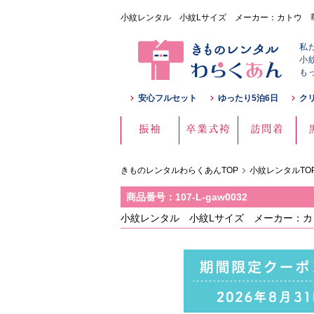
小紋レンタル 小紋Lサイズ メーカー：カトウ 華紋 
私
小
も
安心フルセット
ゆったり5泊6日
ク
振袖
卒業式袴
訪問着
きものレンタルわらくあんTOP
小紋レンタルTO
商品番号：107-L-gaw0032
小紋レンタル 小紋Lサイズ メーカー：カト