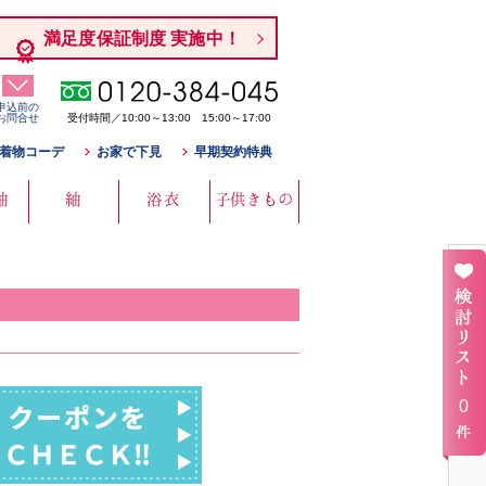
満足度保証制度 実施中！
申込前の
お問合せ
受付時間／10:00～13:00 15:00～17:00
着物コーデ
お家で下見
早期契約特典
袖
紬
浴衣
子供きもの
0