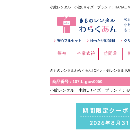
小紋レンタル 小紋Lサイズ ブランド：HANAE MOR
私
小
も
安心フルセット
ゆったり5泊6日
ク
振袖
卒業式袴
訪問着
きものレンタルわらくあんTOP
小紋レンタルTO
商品番号：107-L-gaw0050
小紋レンタル 小紋Lサイズ ブランド：HAN