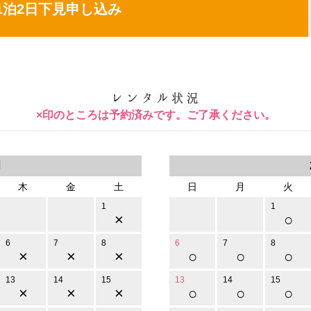
1泊2日下見申し込み
×印のところは予約済みです。ご了承ください。
月
木
金
土
日
月
火
1
1
×
○
6
7
8
6
7
8
×
×
×
○
○
○
13
14
15
13
14
15
×
×
×
○
○
○