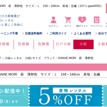
I 萩 薄卵色 サイズ：Ｌ 158～168cm 表地：合繊（107-L-gaw0050）
だけの着物選び
0
紋レンタル
っと楽しく自由に
ログイン
カート
検討リスト
マイページ
リーニング不要
往復送料無料
ご利用ガイド
よくある質問
自分で
黒留袖
色留袖
色無地
江戸小紋
小紋
小振
P
小紋レンタル 小紋Lサイズ ブランド：HANAE MORI 萩 薄卵色
AE MORI 萩 薄卵色 サイズ：Ｌ 158～168cm 表地：合繊