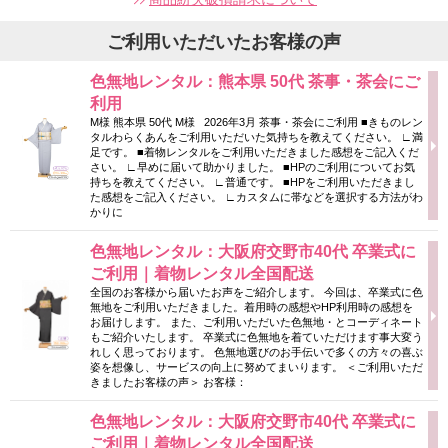
ご利用いただいたお客様の声
色無地レンタル：熊本県 50代 茶事・茶会にご
利用
M様 熊本県 50代 M様 2026年3月 茶事・茶会にご利用 ■きものレン
タルわらくあんをご利用いただいた気持ちを教えてください。 ∟満
足です。 ■着物レンタルをご利用いただきました感想をご記入くだ
さい。 ∟早めに届いて助かりました。 ■HPのご利用についてお気
持ちを教えてください。 ∟普通です。 ■HPをご利用いただきまし
た感想をご記入ください。 ∟カスタムに帯などを選択する方法がわ
かりに
色無地レンタル：大阪府交野市40代 卒業式に
ご利用｜着物レンタル全国配送
全国のお客様から届いたお声をご紹介します。 今回は、卒業式に色
無地をご利用いただきました。着用時の感想やHP利用時の感想を
お届けします。 また、ご利用いただいた色無地・とコーディネート
もご紹介いたします。 卒業式に色無地を着ていただけます事大変う
れしく思っております。 色無地選びのお手伝いで多くの方々の喜ぶ
姿を想像し、サービスの向上に努めてまいります。 ＜ご利用いただ
きましたお客様の声＞ お客様：
色無地レンタル：大阪府交野市40代 卒業式に
ご利用｜着物レンタル全国配送