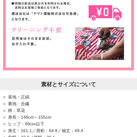
素材とサイズについて
表地：正絹
裏地：合繊
柄：草花
身長：148cm～155cm
ヒップ：99cm以下
身丈：161.1／肩桁：64.8／袖丈：49.4