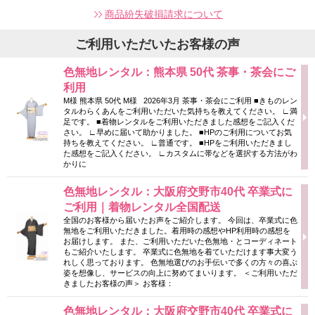
商品紛失破損請求について
ご利用いただいたお客様の声
色無地レンタル：熊本県 50代 茶事・茶会にご
利用
M様 熊本県 50代 M様 2026年3月 茶事・茶会にご利用 ■きものレン
タルわらくあんをご利用いただいた気持ちを教えてください。 ∟満
足です。 ■着物レンタルをご利用いただきました感想をご記入くだ
さい。 ∟早めに届いて助かりました。 ■HPのご利用についてお気
持ちを教えてください。 ∟普通です。 ■HPをご利用いただきまし
た感想をご記入ください。 ∟カスタムに帯などを選択する方法がわ
かりに
色無地レンタル：大阪府交野市40代 卒業式に
ご利用｜着物レンタル全国配送
全国のお客様から届いたお声をご紹介します。 今回は、卒業式に色
無地をご利用いただきました。着用時の感想やHP利用時の感想を
お届けします。 また、ご利用いただいた色無地・とコーディネート
もご紹介いたします。 卒業式に色無地を着ていただけます事大変う
れしく思っております。 色無地選びのお手伝いで多くの方々の喜ぶ
姿を想像し、サービスの向上に努めてまいります。 ＜ご利用いただ
きましたお客様の声＞ お客様：
色無地レンタル：大阪府交野市40代 卒業式に