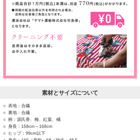
素材とサイズについて
表地：合繊
裏地：合繊
柄：源氏香、梅、紅葉、橘
身長：158cm～168cm
ヒップ：99cm以下
身丈：166／肩桁：68／袖丈：48.5