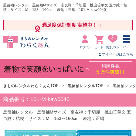
黒留袖レンタル 黒留袖Mサイズ 京友禅：千切屋 桃山笹華文 五つ紋：桔
梗 サイズ：Ｍ 153～160cm 表地：正絹（101-M-kaw0040）
満足度保証制度 実施中！
0
ログイン
カート
検討リスト
メニュー
マイページはこちら
きものレンタルわらくあんTOP
黒留袖レンタルTOP
黒留袖レンタ
商品番号：101-M-kaw0040
黒留袖レンタル 黒留袖Mサイズ 京友禅：千切屋 桃山笹華文 五
つ紋：桔梗 サイズ：Ｍ 153～160cm 表地：正絹