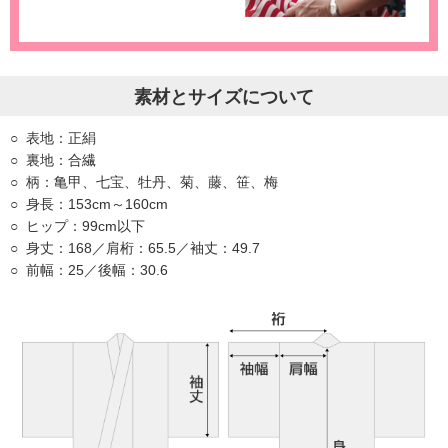
素材とサイズについて
表地：正絹
裏地：合繊
柄：亀甲、七宝、牡丹、菊、藤、笹、梅
身長：153cm～160cm
ヒップ：99cm以下
身丈：168／肩桁：65.5／袖丈：49.7
前幅：25／後幅：30.6