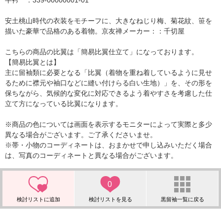
半衿 ：339-00000001-01
安土桃山時代の衣装をモチーフに、大きなねじり梅、菊花紋、笹を
描いた豪華で品格のある着物。京友禅メーカー：：千切屋
こちらの商品の比翼は「簡易比翼仕立て」になっております。
【簡易比翼とは】
主に留袖類に必要となる「比翼（着物を重ね着しているように見せ
るために襟元や袖口などに縫い付けらる白い生地）」を、その形を
保ちながら、気候的な変化に対応できるよう着やすさを考慮した仕
立て方になっている比翼になります。
※商品の色については画面を表示するモニターによって実際と多少
異なる場合がございます。ご了承くださいませ。
※帯・小物のコーディネートは、おまかせで申し込みいただく場合
は、写真のコーディネートと異なる場合がございます。
0