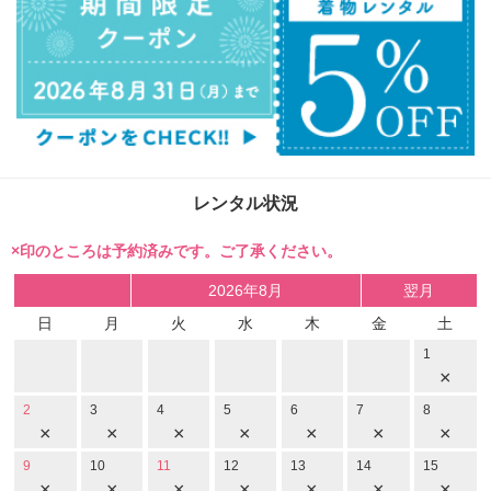
レンタル状況
×印のところは予約済みです。ご了承ください。
2026年8月
翌月
日
月
火
水
木
金
土
1
×
2
3
4
5
6
7
8
×
×
×
×
×
×
×
9
10
11
12
13
14
15
×
×
×
×
×
×
×