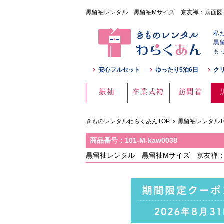
黒留袖レンタル 黒留袖Mサイズ 京友禅：扇面図 五つ
私
黒
も
安心フルセット
ゆったり5泊6日
ク
振袖
卒業式袴
訪問着
きものレンタルわらくあんTOP
黒留袖レンタルT
商品番号：101-M-kaw0038
黒留袖レンタル 黒留袖Mサイズ 京友禅：扇