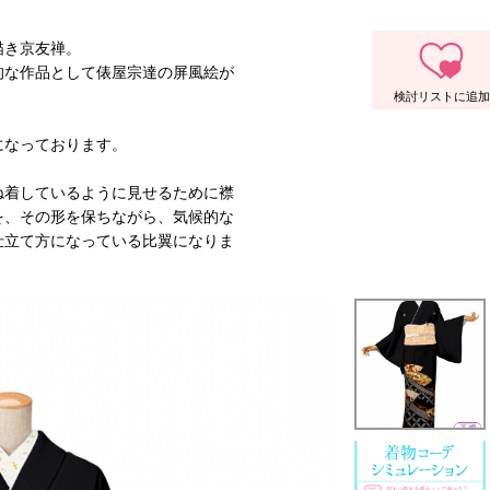
描き京友禅。
的な作品として俵屋宗達の屏風絵が
になっております。
ね着しているように見せるために襟
を、その形を保ちながら、気候的な
仕立て方になっている比翼になりま