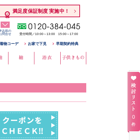
満足度保証制度 実施中！
申込前の
お問合せ
受付時間／10:00～13:00 15:00～17:00
着物コーデ
お家で下見
早期契約特典
袖
紬
浴衣
子供きもの
0