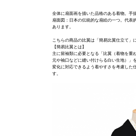
全体に扇面画を描いた品格のある着物。手
扇面図：日本の伝統的な扇絵の一つ。代表
あります。
こちらの商品の比翼は「簡易比翼仕立て」
【簡易比翼とは】
主に留袖類に必要となる「比翼（着物を重
元や袖口などに縫い付けらる白い生地）」
変化に対応できるよう着やすさを考慮した
す。