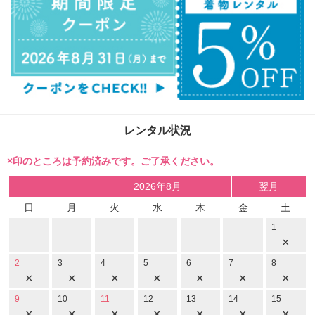
レンタル状況
×印のところは予約済みです。ご了承ください。
2026年8月
翌月
日
月
火
水
木
金
土
1
×
2
3
4
5
6
7
8
×
×
×
×
×
×
×
9
10
11
12
13
14
15
×
×
×
×
×
×
×