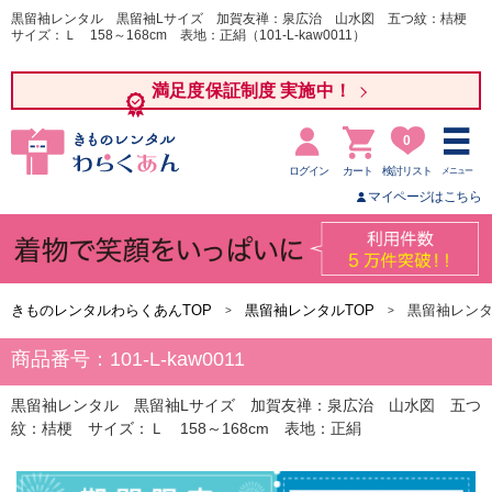
黒留袖レンタル 黒留袖Lサイズ 加賀友禅：泉広治 山水図 五つ紋：桔梗
サイズ：Ｌ 158～168cm 表地：正絹（101-L-kaw0011）
満足度保証制度 実施中！
0
ログイン
カート
検討リスト
メニュー
マイページはこちら
きものレンタルわらくあんTOP
黒留袖レンタルTOP
黒留袖レンタ
商品番号：101-L-kaw0011
黒留袖レンタル 黒留袖Lサイズ 加賀友禅：泉広治 山水図 五つ
紋：桔梗 サイズ：Ｌ 158～168cm 表地：正絹