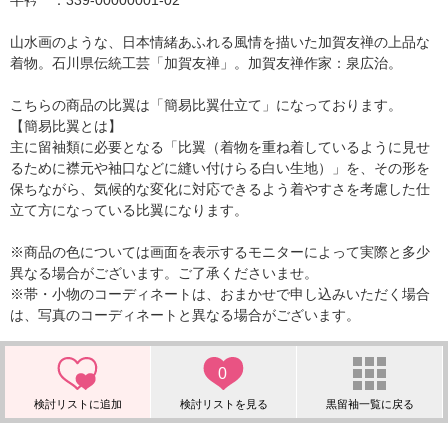
半衿 ：339-00000001-02
山水画のような、日本情緒あふれる風情を描いた加賀友禅の上品な
着物。石川県伝統工芸「加賀友禅」。加賀友禅作家：泉広治。
こちらの商品の比翼は「簡易比翼仕立て」になっております。
【簡易比翼とは】
主に留袖類に必要となる「比翼（着物を重ね着しているように見せ
るために襟元や袖口などに縫い付けらる白い生地）」を、その形を
保ちながら、気候的な変化に対応できるよう着やすさを考慮した仕
立て方になっている比翼になります。
※商品の色については画面を表示するモニターによって実際と多少
異なる場合がございます。ご了承くださいませ。
※帯・小物のコーディネートは、おまかせで申し込みいただく場合
は、写真のコーディネートと異なる場合がございます。
0