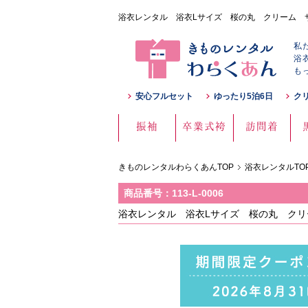
浴衣レンタル 浴衣Lサイズ 桜の丸 クリーム サイズ：
私
浴
も
安心フルセット
ゆったり5泊6日
ク
振袖
卒業式袴
訪問着
きものレンタルわらくあんTOP
浴衣レンタルTO
商品番号：113-L-0006
浴衣レンタル 浴衣Lサイズ 桜の丸 クリーム