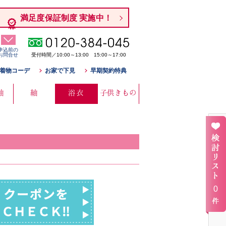
満足度保証制度 実施中！
申込前の
お問合せ
受付時間／10:00～13:00 15:00～17:00
着物コーデ
お家で下見
早期契約特典
袖
紬
浴衣
子供きもの
0