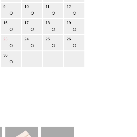
9
10
11
12
○
○
○
○
16
17
18
19
○
○
○
○
23
24
25
26
○
○
○
○
30
○