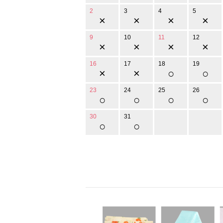
2
3
4
5
×
×
×
×
9
10
11
12
×
×
×
×
16
17
18
19
×
×
○
○
23
24
25
26
○
○
○
○
30
31
○
○