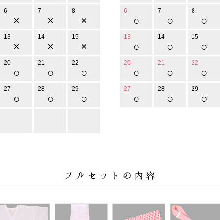
6
7
8
6
7
8
×
×
×
○
○
○
13
14
15
13
14
15
×
×
×
○
○
○
20
21
22
20
21
22
○
○
○
○
○
○
27
28
29
27
28
29
○
○
○
○
○
○