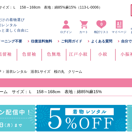
Ｌ 158～168cm 表地：綿85%麻15%（113-L-0006）
だけの着物選び
0
衣レンタル
っと楽しく自由に
ログイン
カート
検討リスト
マイページ
リーニング不要
往復送料無料
ご利用ガイド
よくある質問
自分で
黒留袖
色留袖
色無地
江戸小紋
小紋
小振
P
浴衣レンタル 浴衣Lサイズ 桜の丸 クリーム
 サイズ：Ｌ 158～168cm 表地：綿85%麻15%