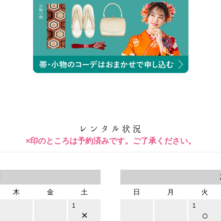
×印のところは予約済みです。ご了承ください。
月
木
金
土
日
月
火
1
1
×
○