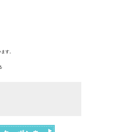
。
います。
る