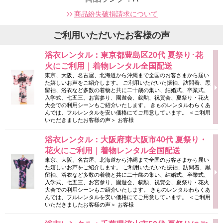
商品紛失破損請求について
ご利用いただいたお客様の声
浴衣レンタル：東京都豊島区20代 夏祭り･花
火にご利用｜着物レンタル全国配送
東京、大阪、名古屋、北海道から沖縄まで全国のお客さまから届い
た嬉しいお声をご紹介します。 ご利用いただいた振袖、訪問着、黒
留袖、浴衣など多数の着物と共に二十歳の集い、結婚式、卒業式、
入学式、七五三、お宮参り、園遊会、叙勲、祝賀会、夏祭り・花火
大会での利用シーンもご紹介いたします。 きものレンタルわらくあ
んでは、フルレンタルを安い価格にてご用意しています。 ＜ご利用
いただきましたお客様の声＞ お客様
浴衣レンタル：大阪府東大阪市40代 夏祭り・
花火にご利用｜着物レンタル全国配送
東京、大阪、名古屋、北海道から沖縄まで全国のお客さまから届い
た嬉しいお声をご紹介します。 ご利用いただいた振袖、訪問着、黒
留袖、浴衣など多数の着物と共に二十歳の集い、結婚式、卒業式、
入学式、七五三、お宮参り、園遊会、叙勲、祝賀会、夏祭り・花火
大会での利用シーンもご紹介いたします。 きものレンタルわらくあ
んでは、フルレンタルを安い価格にてご用意しています。 ＜ご利用
いただきましたお客様の声＞ お客様