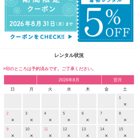
レンタル状況
×印のところは予約済みです。ご了承ください。
2026年8月
翌月
日
月
火
水
木
金
土
1
×
2
3
4
5
6
7
8
×
×
×
×
×
×
×
9
10
11
12
13
14
15
×
×
×
×
×
×
×