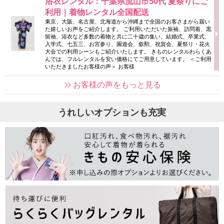
浴衣レンタル：千葉県流山市50代 夏祭りにご
利用｜着物レンタル全国配送
東京、大阪、名古屋、北海道から沖縄まで全国のお客さまから届い
た嬉しいお声をご紹介します。 ご利用いただいた振袖、訪問着、黒
留袖、浴衣など多数の着物と共に二十歳の集い、結婚式、卒業式、
入学式、七五三、お宮参り、園遊会、叙勲、祝賀会、夏祭り・花火
大会での利用シーンもご紹介いたします。 きものレンタルわらくあ
んでは、フルレンタルを安い価格にてご用意しています。 ＜ご利用
いただきましたお客様の声＞ お客様
お客様の声をもっと見る
うれしいオプションも充実