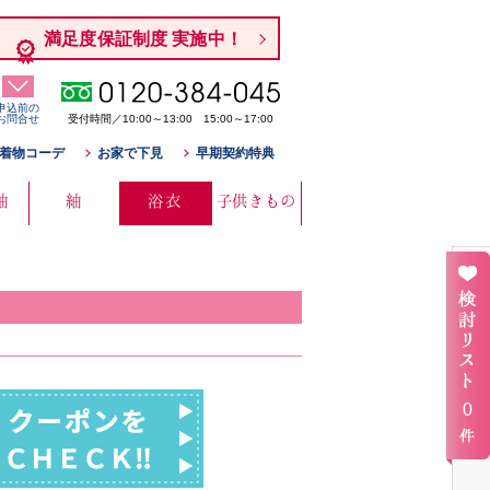
満足度保証制度 実施中！
申込前の
お問合せ
受付時間／10:00～13:00 15:00～17:00
着物コーデ
お家で下見
早期契約特典
袖
紬
浴衣
子供きもの
0