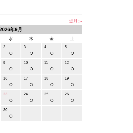
翌月
2026年9月
水
木
金
土
2
3
4
5
○
○
○
○
9
10
11
12
○
○
○
○
16
17
18
19
○
○
○
○
23
24
25
26
○
○
○
○
30
○