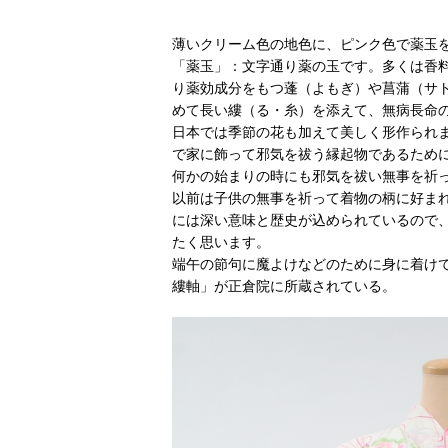
薄いクリーム色の地色に、ピンク色で薬玉
「薬玉」：文字通り薬の玉です。多くは香
り薬効成分をもつ蓬（よもぎ）や菖蒲（サ
めて長い縷（る・糸）を添えて、無病長命
日本では季節の花も加えて美しく形作られ
で家に飾って邪気を祓う縁起物であるため
何かの始まりの時にも邪気を祓い無事を祈
以前は子供の無事を祈って着物の柄に好ま
には深い意味と歴史が込められているので
たく思います。
端午の節句に魔よけなどのために身に着け
縷軸」が正倉院に所蔵されている。