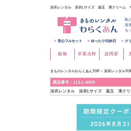
浴衣レンタル 浴衣Lサイズ 薬玉 薄クリーム サイズ
私
浴
も
安心フルセット
ゆったり5泊6日
ク
振袖
卒業式袴
訪問着
きものレンタルわらくあんTOP
浴衣レンタルTO
商品番号：113-L-0029
浴衣レンタル 浴衣Lサイズ 薬玉 薄クリー