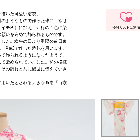
を描いた可愛い浴衣。
料のようなもので作った珠に、やは
トイモ科）に加え、五行の五色に染
の願いを込めて飾られるものです。
ました。端午の日より重陽の前日ま
に、和紙で作った造花を用います。
って飾られるようになったようで、
れて染められていました。和の模様
、その謂れと共に後世に伝えていき
て用いたとされる大きな糸巻「百索