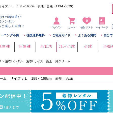
：Ｌ 158～168cm 表地：合繊（113-L-0029）
だけの着物選び
0
衣レンタル
っと楽しく自由に
ログイン
カート
検討リスト
マイページ
リーニング不要
往復送料無料
ご利用ガイド
よくある質問
自分で
黒留袖
色留袖
色無地
江戸小紋
小紋
小振
P
浴衣レンタル 浴衣Lサイズ 薬玉 薄クリーム
ム サイズ：Ｌ 158～168cm 表地：合繊