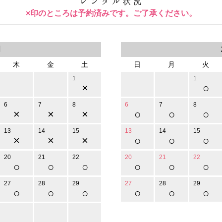
×印のところは予約済みです。ご了承ください。
月
木
金
土
日
月
火
1
1
×
○
6
7
8
6
7
8
×
×
×
○
○
○
13
14
15
13
14
15
×
×
×
○
○
○
20
21
22
20
21
22
○
○
○
○
○
○
27
28
29
27
28
29
○
○
○
○
○
○