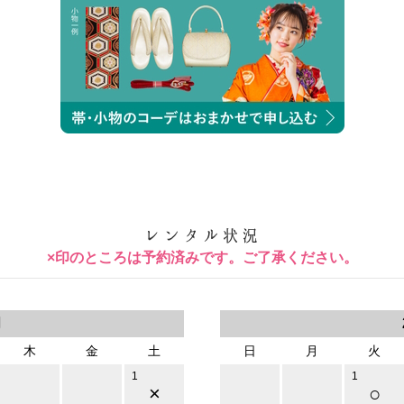
×印のところは予約済みです。ご了承ください。
月
木
金
土
日
月
火
1
1
×
○