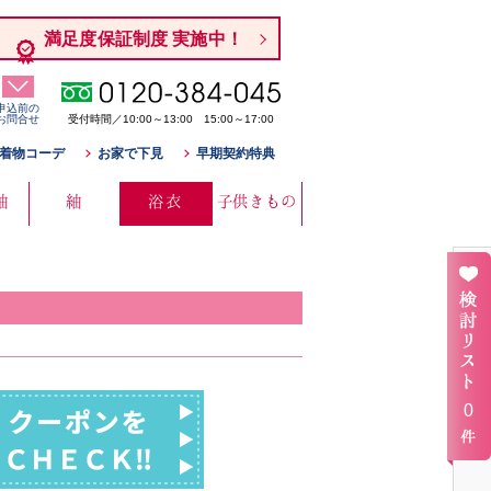
満足度保証制度 実施中！
申込前の
お問合せ
受付時間／10:00～13:00 15:00～17:00
着物コーデ
お家で下見
早期契約特典
袖
紬
浴衣
子供きもの
0