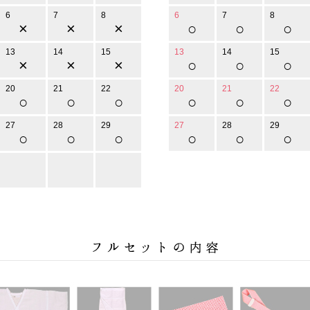
6
7
8
6
7
8
×
×
×
○
○
○
13
14
15
13
14
15
×
×
×
○
○
○
20
21
22
20
21
22
○
○
○
○
○
○
27
28
29
27
28
29
○
○
○
○
○
○