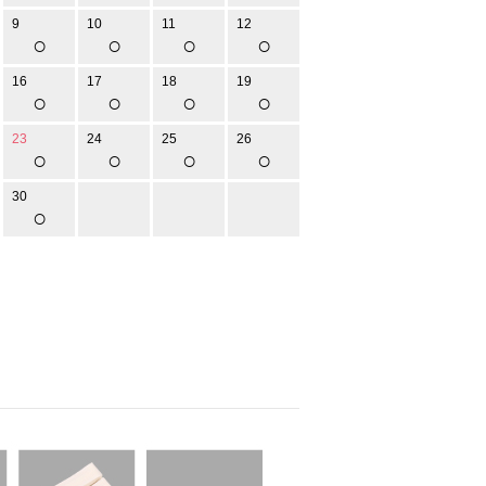
9
10
11
12
○
○
○
○
16
17
18
19
○
○
○
○
23
24
25
26
○
○
○
○
30
○