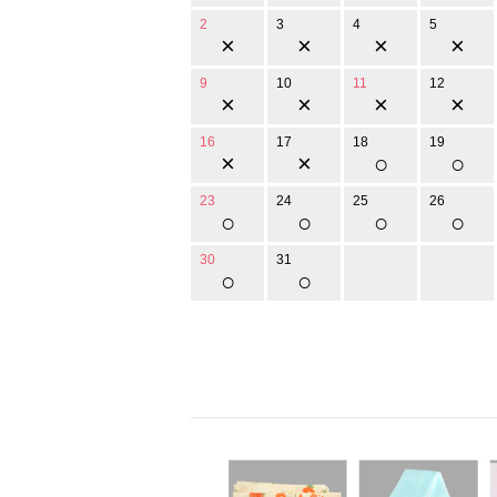
2
3
4
5
×
×
×
×
9
10
11
12
×
×
×
×
16
17
18
19
×
×
○
○
23
24
25
26
○
○
○
○
30
31
○
○