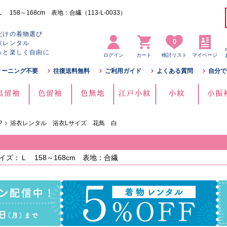
8～168cm 表地：合繊（113-L-0033）
だけの着物選び
0
衣レンタル
っと楽しく自由に
ログイン
カート
検討リスト
マイページ
リーニング不要
往復送料無料
ご利用ガイド
よくある質問
自分で
黒留袖
色留袖
色無地
江戸小紋
小紋
小振
P
浴衣レンタル 浴衣Lサイズ 花鳥 白
ズ：Ｌ 158～168cm 表地：合繊