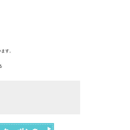
。
います。
る