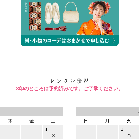
×印のところは予約済みです。ご了承ください。
月
木
金
土
日
月
火
1
1
×
○