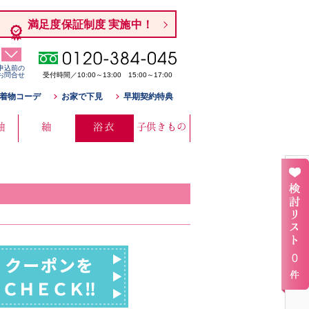
満足度保証制度 実施中！
申込前の
お問合せ
受付時間／10:00～13:00 15:00～17:00
着物コーデ
お家で下見
早期契約特典
袖
紬
浴衣
子供きもの
0