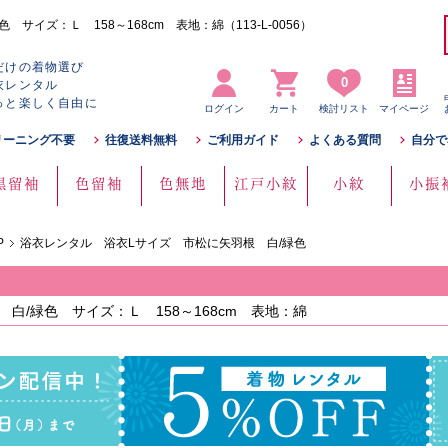
イズ：Ｌ 158～168cm 表地：綿（113-L-0056）
だけの着物選び
0
衣レンタル
っと楽しく自由に
ログイン
カート
検討リスト
マイページ
リーニング不要
往復送料無料
ご利用ガイド
よくある質問
自分で
黒留袖
色留袖
色無地
江戸小紋
小紋
小振
P
浴衣レンタル 浴衣Lサイズ 市松に矢羽根 白/緑色
白/緑色 サイズ：Ｌ 158～168cm 表地：綿