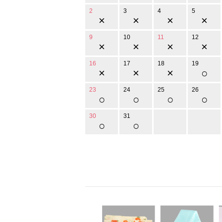
2
3
4
5
×
×
×
×
9
10
11
12
×
×
×
×
16
17
18
19
×
×
×
○
23
24
25
26
○
○
○
○
30
31
○
○