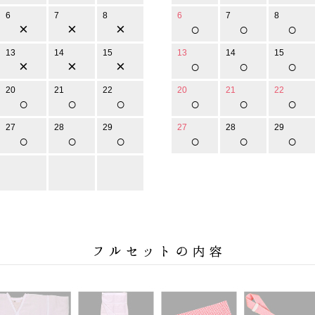
6
7
8
6
7
8
×
×
×
○
○
○
13
14
15
13
14
15
×
×
×
○
○
○
20
21
22
20
21
22
○
○
○
○
○
○
27
28
29
27
28
29
○
○
○
○
○
○