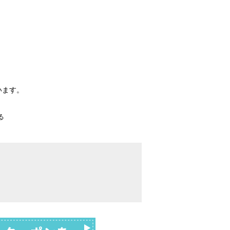
。
います。
る