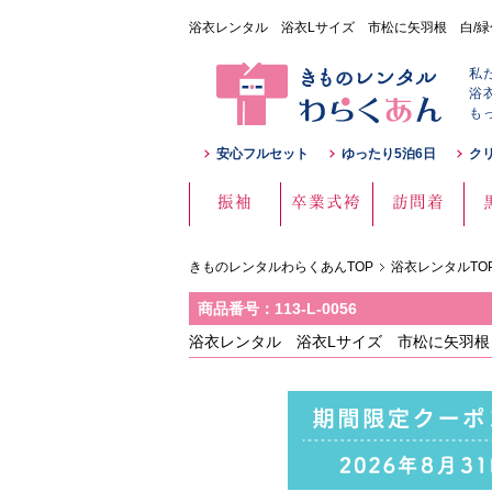
浴衣レンタル 浴衣Lサイズ 市松に矢羽根 白/緑色 サ
私
浴
も
安心フルセット
ゆったり5泊6日
ク
振袖
卒業式袴
訪問着
きものレンタルわらくあんTOP
浴衣レンタルTO
商品番号：113-L-0056
浴衣レンタル 浴衣Lサイズ 市松に矢羽根 