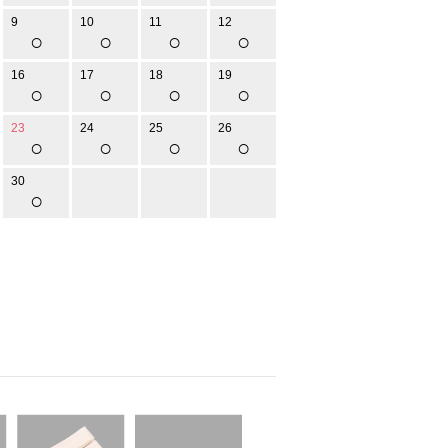
9
10
11
12
○
○
○
○
16
17
18
19
○
○
○
○
23
24
25
26
○
○
○
○
30
○