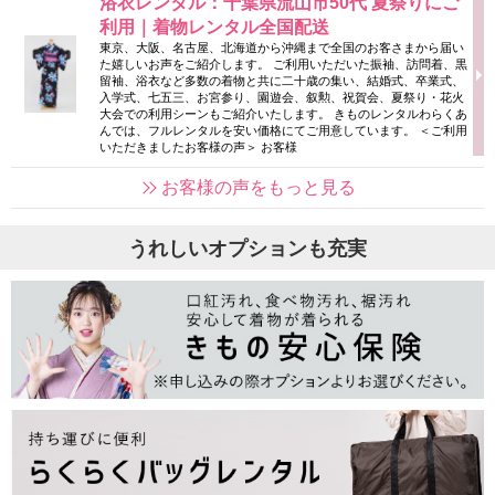
浴衣レンタル：千葉県流山市50代 夏祭りにご
利用｜着物レンタル全国配送
東京、大阪、名古屋、北海道から沖縄まで全国のお客さまから届い
た嬉しいお声をご紹介します。 ご利用いただいた振袖、訪問着、黒
留袖、浴衣など多数の着物と共に二十歳の集い、結婚式、卒業式、
入学式、七五三、お宮参り、園遊会、叙勲、祝賀会、夏祭り・花火
大会での利用シーンもご紹介いたします。 きものレンタルわらくあ
んでは、フルレンタルを安い価格にてご用意しています。 ＜ご利用
いただきましたお客様の声＞ お客様
お客様の声をもっと見る
うれしいオプションも充実