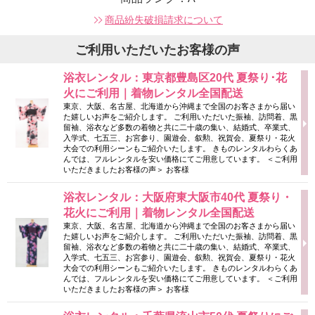
商品紛失破損請求について
ご利用いただいたお客様の声
浴衣レンタル：東京都豊島区20代 夏祭り･花
火にご利用｜着物レンタル全国配送
東京、大阪、名古屋、北海道から沖縄まで全国のお客さまから届い
た嬉しいお声をご紹介します。 ご利用いただいた振袖、訪問着、黒
留袖、浴衣など多数の着物と共に二十歳の集い、結婚式、卒業式、
入学式、七五三、お宮参り、園遊会、叙勲、祝賀会、夏祭り・花火
大会での利用シーンもご紹介いたします。 きものレンタルわらくあ
んでは、フルレンタルを安い価格にてご用意しています。 ＜ご利用
いただきましたお客様の声＞ お客様
浴衣レンタル：大阪府東大阪市40代 夏祭り・
花火にご利用｜着物レンタル全国配送
東京、大阪、名古屋、北海道から沖縄まで全国のお客さまから届い
た嬉しいお声をご紹介します。 ご利用いただいた振袖、訪問着、黒
留袖、浴衣など多数の着物と共に二十歳の集い、結婚式、卒業式、
入学式、七五三、お宮参り、園遊会、叙勲、祝賀会、夏祭り・花火
大会での利用シーンもご紹介いたします。 きものレンタルわらくあ
んでは、フルレンタルを安い価格にてご用意しています。 ＜ご利用
いただきましたお客様の声＞ お客様