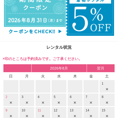
レンタル状況
×印のところは予約済みです。ご了承ください。
2026年8月
翌月
日
月
火
水
木
金
土
1
×
2
3
4
5
6
7
8
×
×
×
×
×
×
×
9
10
11
12
13
14
15
×
×
×
×
×
×
×