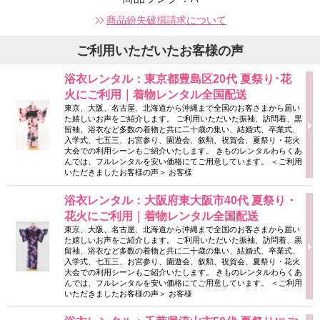
商品紛失破損請求について
ご利用いただいたお客様の声
浴衣レンタル：東京都豊島区20代 夏祭り･花
火にご利用｜着物レンタル全国配送
東京、大阪、名古屋、北海道から沖縄まで全国のお客さまから届い
た嬉しいお声をご紹介します。 ご利用いただいた振袖、訪問着、黒
留袖、浴衣など多数の着物と共に二十歳の集い、結婚式、卒業式、
入学式、七五三、お宮参り、園遊会、叙勲、祝賀会、夏祭り・花火
大会での利用シーンもご紹介いたします。 きものレンタルわらくあ
んでは、フルレンタルを安い価格にてご用意しています。 ＜ご利用
いただきましたお客様の声＞ お客様
浴衣レンタル：大阪府東大阪市40代 夏祭り・
花火にご利用｜着物レンタル全国配送
東京、大阪、名古屋、北海道から沖縄まで全国のお客さまから届い
た嬉しいお声をご紹介します。 ご利用いただいた振袖、訪問着、黒
留袖、浴衣など多数の着物と共に二十歳の集い、結婚式、卒業式、
入学式、七五三、お宮参り、園遊会、叙勲、祝賀会、夏祭り・花火
大会での利用シーンもご紹介いたします。 きものレンタルわらくあ
んでは、フルレンタルを安い価格にてご用意しています。 ＜ご利用
いただきましたお客様の声＞ お客様