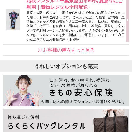
浴衣レンタル：千葉県流山市50代 夏祭りにご
利用｜着物レンタル全国配送
東京、大阪、名古屋、北海道から沖縄まで全国のお客さまから届い
た嬉しいお声をご紹介します。 ご利用いただいた振袖、訪問着、黒
留袖、浴衣など多数の着物と共に二十歳の集い、結婚式、卒業式、
入学式、七五三、お宮参り、園遊会、叙勲、祝賀会、夏祭り・花火
大会での利用シーンもご紹介いたします。 きものレンタルわらくあ
んでは、フルレンタルを安い価格にてご用意しています。 ＜ご利用
いただきましたお客様の声＞ お客様
お客様の声をもっと見る
うれしいオプションも充実