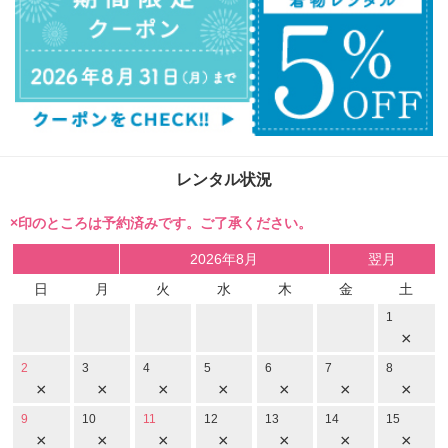
レンタル状況
×印のところは予約済みです。ご了承ください。
2026年8月
翌月
日
月
火
水
木
金
土
1
×
2
3
4
5
6
7
8
×
×
×
×
×
×
×
9
10
11
12
13
14
15
×
×
×
×
×
×
×