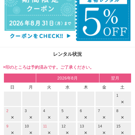
レンタル状況
×印のところは予約済みです。ご了承ください。
2026年8月
翌月
日
月
火
水
木
金
土
1
×
2
3
4
5
6
7
8
×
×
×
×
×
×
×
9
10
11
12
13
14
15
×
×
×
×
×
×
×