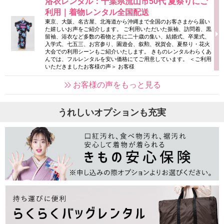
浴衣レンタル：千葉県流山市50代 夏祭りにご
利用｜着物レンタル全国配送
東京、大阪、名古屋、北海道から沖縄まで全国のお客さまから届い
た嬉しいお声をご紹介します。 ご利用いただいた振袖、訪問着、黒
留袖、浴衣など多数の着物と共に二十歳の集い、結婚式、卒業式、
入学式、七五三、お宮参り、園遊会、叙勲、祝賀会、夏祭り・花火
大会での利用シーンもご紹介いたします。 きものレンタルわらくあ
んでは、フルレンタルを安い価格にてご用意しています。 ＜ご利用
いただきましたお客様の声＞ お客様
お客様の声をもっと見る
うれしいオプションも充実