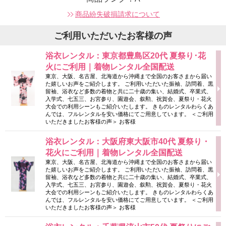
商品紛失破損請求について
ご利用いただいたお客様の声
浴衣レンタル：東京都豊島区20代 夏祭り･花
火にご利用｜着物レンタル全国配送
東京、大阪、名古屋、北海道から沖縄まで全国のお客さまから届い
た嬉しいお声をご紹介します。 ご利用いただいた振袖、訪問着、黒
留袖、浴衣など多数の着物と共に二十歳の集い、結婚式、卒業式、
入学式、七五三、お宮参り、園遊会、叙勲、祝賀会、夏祭り・花火
大会での利用シーンもご紹介いたします。 きものレンタルわらくあ
んでは、フルレンタルを安い価格にてご用意しています。 ＜ご利用
いただきましたお客様の声＞ お客様
浴衣レンタル：大阪府東大阪市40代 夏祭り・
花火にご利用｜着物レンタル全国配送
東京、大阪、名古屋、北海道から沖縄まで全国のお客さまから届い
た嬉しいお声をご紹介します。 ご利用いただいた振袖、訪問着、黒
留袖、浴衣など多数の着物と共に二十歳の集い、結婚式、卒業式、
入学式、七五三、お宮参り、園遊会、叙勲、祝賀会、夏祭り・花火
大会での利用シーンもご紹介いたします。 きものレンタルわらくあ
んでは、フルレンタルを安い価格にてご用意しています。 ＜ご利用
いただきましたお客様の声＞ お客様