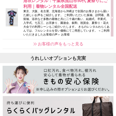
浴衣レンタル：千葉県流山市50代 夏祭りにご
利用｜着物レンタル全国配送
東京、大阪、名古屋、北海道から沖縄まで全国のお客さまから届い
た嬉しいお声をご紹介します。 ご利用いただいた振袖、訪問着、黒
留袖、浴衣など多数の着物と共に二十歳の集い、結婚式、卒業式、
入学式、七五三、お宮参り、園遊会、叙勲、祝賀会、夏祭り・花火
大会での利用シーンもご紹介いたします。 きものレンタルわらくあ
んでは、フルレンタルを安い価格にてご用意しています。 ＜ご利用
いただきましたお客様の声＞ お客様
お客様の声をもっと見る
うれしいオプションも充実