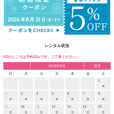
レンタル状況
×印のところは予約済みです。ご了承ください。
2026年8月
翌月
日
月
火
水
木
金
土
1
×
2
3
4
5
6
7
8
×
×
×
×
×
×
×
9
10
11
12
13
14
15
×
×
×
×
×
×
×