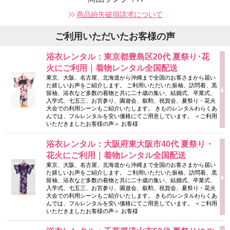
商品紛失破損請求について
ご利用いただいたお客様の声
浴衣レンタル：東京都豊島区20代 夏祭り･花
火にご利用｜着物レンタル全国配送
東京、大阪、名古屋、北海道から沖縄まで全国のお客さまから届い
た嬉しいお声をご紹介します。 ご利用いただいた振袖、訪問着、黒
留袖、浴衣など多数の着物と共に二十歳の集い、結婚式、卒業式、
入学式、七五三、お宮参り、園遊会、叙勲、祝賀会、夏祭り・花火
大会での利用シーンもご紹介いたします。 きものレンタルわらくあ
んでは、フルレンタルを安い価格にてご用意しています。 ＜ご利用
いただきましたお客様の声＞ お客様
浴衣レンタル：大阪府東大阪市40代 夏祭り・
花火にご利用｜着物レンタル全国配送
東京、大阪、名古屋、北海道から沖縄まで全国のお客さまから届い
た嬉しいお声をご紹介します。 ご利用いただいた振袖、訪問着、黒
留袖、浴衣など多数の着物と共に二十歳の集い、結婚式、卒業式、
入学式、七五三、お宮参り、園遊会、叙勲、祝賀会、夏祭り・花火
大会での利用シーンもご紹介いたします。 きものレンタルわらくあ
んでは、フルレンタルを安い価格にてご用意しています。 ＜ご利用
いただきましたお客様の声＞ お客様