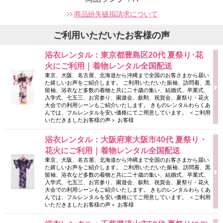
商品紛失破損請求について
ご利用いただいたお客様の声
浴衣レンタル：東京都豊島区20代 夏祭り･花
火にご利用｜着物レンタル全国配送
東京、大阪、名古屋、北海道から沖縄まで全国のお客さまから届い
た嬉しいお声をご紹介します。 ご利用いただいた振袖、訪問着、黒
留袖、浴衣など多数の着物と共に二十歳の集い、結婚式、卒業式、
入学式、七五三、お宮参り、園遊会、叙勲、祝賀会、夏祭り・花火
大会での利用シーンもご紹介いたします。 きものレンタルわらくあ
んでは、フルレンタルを安い価格にてご用意しています。 ＜ご利用
いただきましたお客様の声＞ お客様
浴衣レンタル：大阪府東大阪市40代 夏祭り・
花火にご利用｜着物レンタル全国配送
東京、大阪、名古屋、北海道から沖縄まで全国のお客さまから届い
た嬉しいお声をご紹介します。 ご利用いただいた振袖、訪問着、黒
留袖、浴衣など多数の着物と共に二十歳の集い、結婚式、卒業式、
入学式、七五三、お宮参り、園遊会、叙勲、祝賀会、夏祭り・花火
大会での利用シーンもご紹介いたします。 きものレンタルわらくあ
んでは、フルレンタルを安い価格にてご用意しています。 ＜ご利用
いただきましたお客様の声＞ お客様