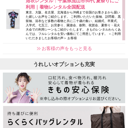
浴衣レンタル：千葉県流山市50代 夏祭りにご
利用｜着物レンタル全国配送
東京、大阪、名古屋、北海道から沖縄まで全国のお客さまから届い
た嬉しいお声をご紹介します。 ご利用いただいた振袖、訪問着、黒
留袖、浴衣など多数の着物と共に二十歳の集い、結婚式、卒業式、
入学式、七五三、お宮参り、園遊会、叙勲、祝賀会、夏祭り・花火
大会での利用シーンもご紹介いたします。 きものレンタルわらくあ
んでは、フルレンタルを安い価格にてご用意しています。 ＜ご利用
いただきましたお客様の声＞ お客様
お客様の声をもっと見る
うれしいオプションも充実