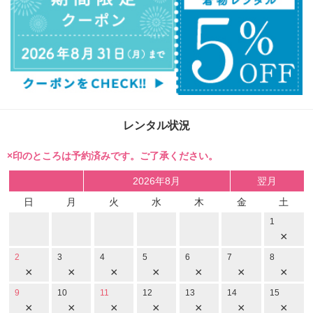
レンタル状況
×印のところは予約済みです。ご了承ください。
2026年8月
翌月
日
月
火
水
木
金
土
1
×
2
3
4
5
6
7
8
×
×
×
×
×
×
×
9
10
11
12
13
14
15
×
×
×
×
×
×
×