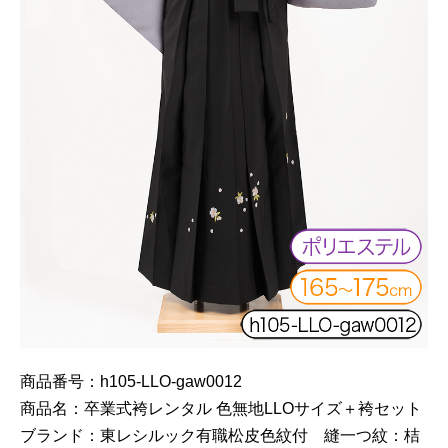
商品番号：h105-LLO-gaw0012
商品名：卒業式袴レンタル 色無地LLOサイズ＋袴セット
ブランド：東レシルック有職松皮色紋付 縫一つ紋：桔