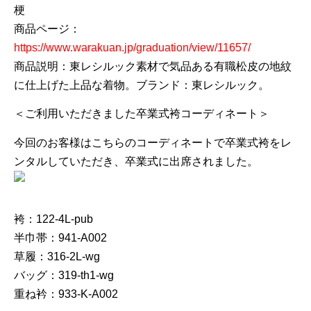
梗
商品ページ：
https://www.warakuan.jp/graduation/view/11657/
商品説明：東レシルック素材で気品ある有職松皮の地紋
に仕上げた上品な着物。ブランド：東レシルック。
＜ご利用いただきました卒業式袴コーディネート＞
今回のお客様はこちらのコーディネートで卒業式袴をレ
ンタルしていただき、卒業式に出席されました。
袴：122-4L-pub
半巾帯：941-A002
草履：316-2L-wg
バッグ：319-th1-wg
重ね衿：933-K-A002